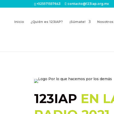
+525571557643
contacto@123iap.org.mx
Inicio
¿Quién es 123IAP?
¡Súmate!
Nosotros
123IAP
EN L