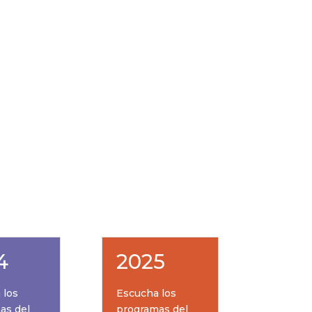
4
2025
 los
Escucha los
as del
programas del