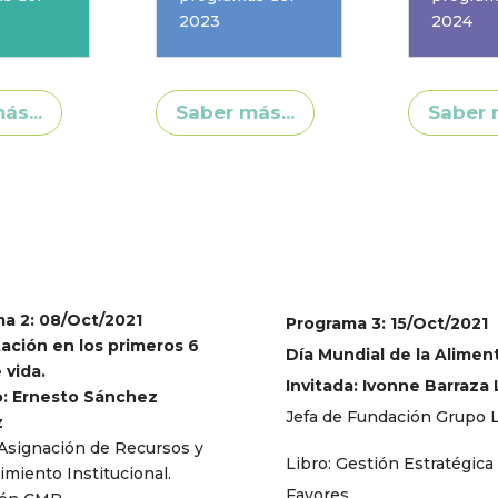
2023
2024
ás...
Saber más...
Saber m
a 2: 08/Oct/2021
Programa 3: 15/Oct/2021
ación en los primeros 6
Día Mundial de la Alimen
 vida.
Invitada: Ivonne Barraza
o: Ernesto Sánchez
Jefa de Fundación Grupo L
z
 Asignación de Recursos y
Libro: Gestión Estratégica
imiento Institucional.
Favores