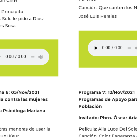
ión CMR
Canción: Que canten los N
l Principito
José Luis Perales
 Solo le pido a Dios-
es Sosa
a 6: 05/Nov/2021
Programa 7: 12/Nov/2021
ia contra las mujeres
Programas de Apoyo para
Población
a: Psicóloga Mariana
Invitado: Pbro. Óscar Ari
tras maneras de usar la
Película: Alla Luce Del Sol
Rupi Kaur
Canción: Color Esperanza 