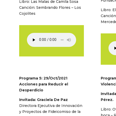
Fundac
Libro: Las Malas de Camila Sosa
Canción: Sembrando Flores – Los
Libro: E
Cojolites
Canción:
Merced
Programa 5: 29/Oct/2021
Program
Acciones para Reducir el
Violenc
Desperdicio
Invitad
Invitada: Graciela De Paz
Pérez.
Directora Ejecutiva de Innovación
Libro: O
y Proyectos de Fideicomiso de la
boca – 