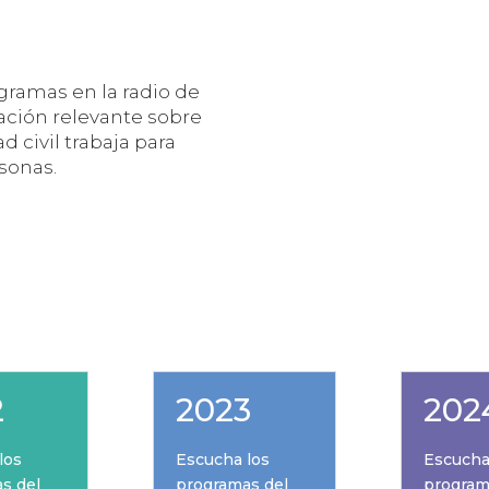
gramas en la radio de
ción relevante sobre
d civil trabaja para
rsonas.
2
2023
202
los
Escucha los
Escucha
s del
programas del
program