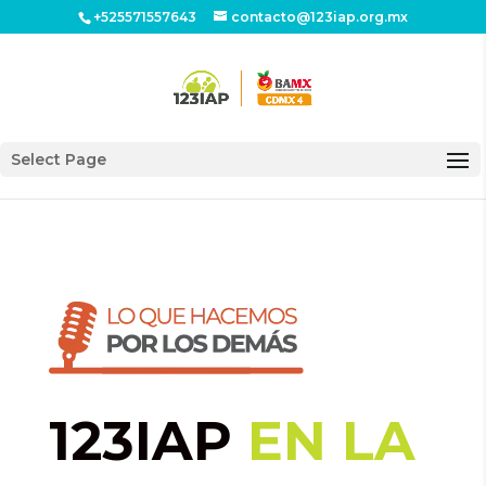
+525571557643
contacto@123iap.org.mx
Select Page
123IAP
EN LA